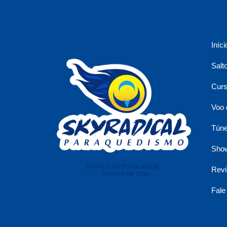
Iníci
Salt
Curs
Voo 
Túne
Show
Política de Privacidade
Revi
Termos de Uso
Fale