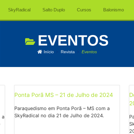
SkyRadical
Salto Duplo
Cursos
Balonismo
EVENTOS
>
>
Início
Revista
Eventos
Ponta Porã MS – 21 de Julho de 2024
D
2
Paraquedismo em Ponta Porã – MS com a
SkyRadical no dia 21 de Julho de 2024.
 a
P
e
Sk
2