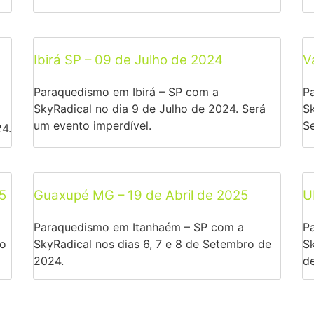
Ibirá SP – 09 de Julho de 2024
V
Paraquedismo em Ibirá – SP com a
Pa
SkyRadical no dia 9 de Julho de 2024. Será
Sk
um evento imperdível.
S
24.
5
Guaxupé MG – 19 de Abril de 2025
U
Paraquedismo em Itanhaém – SP com a
P
ro
SkyRadical nos dias 6, 7 e 8 de Setembro de
Sk
2024.
d