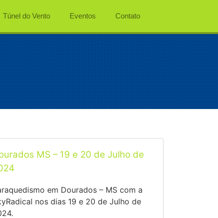
Túnel do Vento
Eventos
Contato
ourados MS – 19 e 20 de Julho de
024
araquedismo em Dourados – MS com a
yRadical nos dias 19 e 20 de Julho de
024.