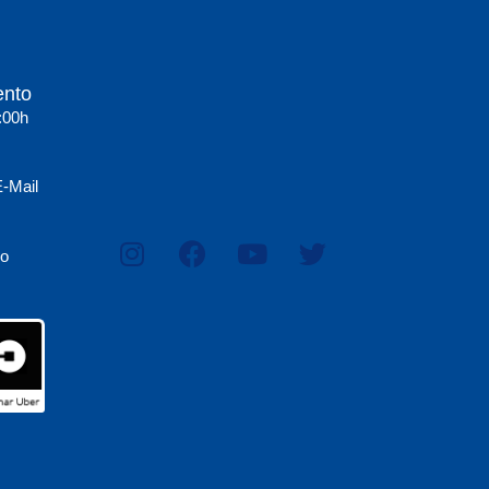
ento
:00h
E-Mail
lo